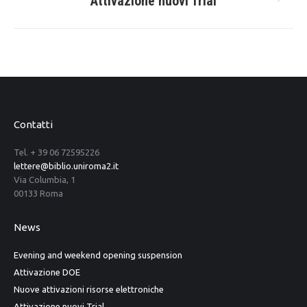
Attivazione nuovi Trial
Prossimo
post
post:
Contatti
Tel. + 39 06 72595226
lettere@biblio.uniroma2.it
Via Columbia, 1
00133 Roma
News
Evening and weekend opening suspension
Attivazione DOE
Nuove attivazioni risorse elettroniche
Attivazione nuovi Trial